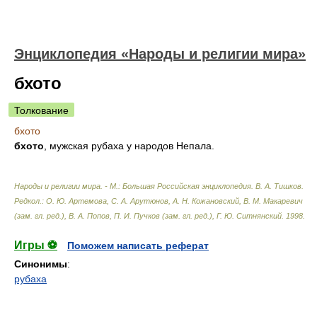
Энциклопедия «Народы и религии мира»
бхото
Толкование
бхото
бхото
, мужская рубаха у народов Непала.
Народы и религии мира. - М.: Большая Российская энциклопедия
.
В. А. Тишков.
Редкол.: О. Ю. Артемова, С. А. Арутюнов, А. Н. Кожановский, В. М. Макаревич
(зам. гл. ред.), В. А. Попов, П. И. Пучков (зам. гл. ред.), Г. Ю. Ситнянский
.
1998
.
Игры ⚽
Поможем написать реферат
Синонимы
:
рубаха