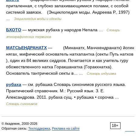
приталенная, с глубоко запахивающимися полами, с особой
системой завязок. (Энциклопедия моды. Андреева Р., 1997)
…
Энциклопедия моды и одежды
БХОТО
— мужская рубаха у народов Непала …
Словарь
этнографических терминов
МАТСЬЕНДРАНАТХ
— (Минанатх, Маччхендранатх) йогин
нягах, мифический основатель натхапантха (секты Путь натхов
), один из 84 великих сиддхов. Почитается и как учитель гуру
обожествленного натха Горакшанатха (Горакхнатха).
Основатель тантрической секты в… …
Словарь индуизма
рубаха
— см. рубашка Словарь синонимов русского языка.
Практический справочник. М.: Русский язык. З. Е.
Александрова. 2011. рубаха сущ. • рубашка • сорочка …
Словарь синонимов
© Академик, 2000-2026
18+
Обратная связь:
Техподдержка
,
Реклама на сайте